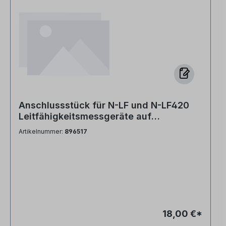
Anschlussstück für N-LF und N-LF420
Leitfähigkeitsmessgeräte auf
Mischbettpatronen PVC-Kopf mit
Artikelnummer:
896517
Bohrung
18,00 €*