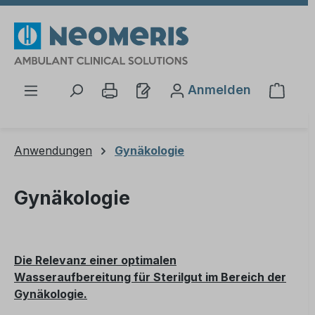
Zum Hauptinhalt springen
Anmelden
Waren
Anwendungen
Gynäkologie
Gynäkologie
Die Relevanz einer optimalen
Wasseraufbereitung für Sterilgut im Bereich der
Gynäkologie.