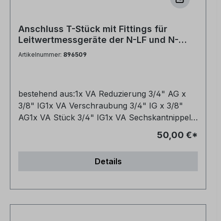
werden. Der Druckschlauch eignet sich
perfekt, um Enthärtungsanlagen und
Mischbett-Patronen an Verschneideventile und
Anschluss T-Stück mit Fittings für
andere Armaturen anzuschließen. Sind zwei
Leitwertmessgeräte der N-LF und N-
Schläuche im Set enthalten? Ja, Sie erhalten
LF420 Geräte an VA-VE Edelstahl
Artikelnummer:
896509
ein praktisches 2er-Set. Ist der Schlauch
Vollentsalzungspatronen
flexibel oder eher starr? Er ist flexibel und lässt
sich gut in engen Bereichen verlegen. Ist der
bestehend aus:1x VA Reduzierung 3/4" AG x
Schlauch langlebig und robust? Ja, er besteht
3/8" IG1x VA Verschraubung 3/4" IG x 3/8"
aus hochwertigen Materialien und ist für den
AG1x VA Stück 3/4" IG1x VA Sechskantnippel
Alltag ausgelegt. Dank seiner robusten
flachdichtend 3/4" AG
Bauweise und hochwertigen Materialien
50,00 €*
gewährleistet er eine zuverlässige und
langlebige Verbindung, selbst unter hohem
Details
Druck.