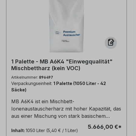
1 Palette - MB A6K4 "Einwegqualität"
Mischbettharz (kein VOC)
Artikelnummer:
896497
Verpackungseinheit:
1 Palette (1050 Liter - 42
Säcke)
MB A6K4 ist ein Mischbett-
Ionenaustauscherharz mit hoher Kapazität, das
aus einer Mischung von stark basischem
Anionenharz und eines stark sauren
5.666,00 €*
Kationenharzes zur direkten Wasserreinigung
Inhalt:
1050 Liter
(5,40 € / 1 Liter)