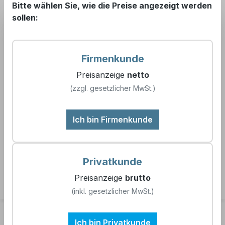
Bitte wählen Sie, wie die Preise angezeigt werden
📞 +49 (0) 5121 7609
sollen:
99
Firmenkunde
Preisanzeige
netto
(zzgl. gesetzlicher MwSt.)
Produkte filtern
Ich bin Firmenkunde
Keine Produkte gefunden.
Privatkunde
Preisanzeige
brutto
(inkl. gesetzlicher MwSt.)
Kontakt
Ich bin Privatkunde