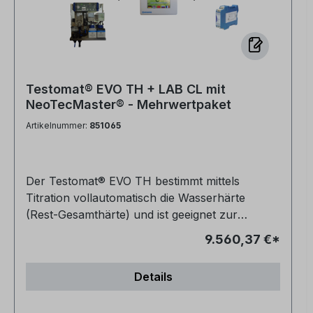
Testomat® EVO TH + LAB CL mit
NeoTecMaster® - Mehrwertpaket
Artikelnummer:
851065
Der Testomat® EVO TH bestimmt mittels
Titration vollautomatisch die Wasserhärte
(Rest-Gesamthärte) und ist geeignet zur
Kontrolle der Wasserqualität von
9.560,37 €*
Wasseraufbereitungs-, Trinkwasseranlagen,
Industrieheizkessel sowie zur Überwachung
Details
des Prozesswassers. Zudem besitzt unser
Testomat® EVO TH die Zulassung für