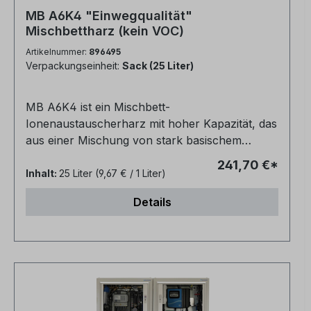
MB A6K4 "Einwegqualität"
Mischbettharz (kein VOC)
Artikelnummer:
896495
Verpackungseinheit:
Sack (25 Liter)
MB A6K4 ist ein Mischbett-
Ionenaustauscherharz mit hoher Kapazität, das
aus einer Mischung von stark basischem
Anionenharz und eines stark sauren
241,70 €*
Kationenharzes zur direkten Wasserreinigung
Inhalt:
25 Liter
(9,67 € / 1 Liter)
besteht.Die Leitfähigkeit liegt bei etwa 0,06
Details
µm/cm.Geeignet für die Verwendung in nicht-
regenerierbaren Kartuschen, zur Deionisierung
mit hoher Effizienz bei der Entfernung von
Kieselsäure und für Anwendungen zur
Herstellung von Reinstwasser.Abgepackt in 25
Liter SäckePolymermatrix: mit DVB vernetztes
GelpolystyrolIonische Form, wie geliefert: H+ /