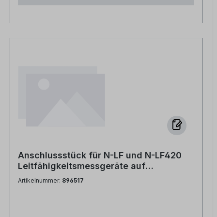
Druck.
Anschlussstück für N-LF und N-LF420
Leitfähigkeitsmessgeräte auf
Mischbettpatronen PVC-Kopf mit
Artikelnummer:
896517
Bohrung