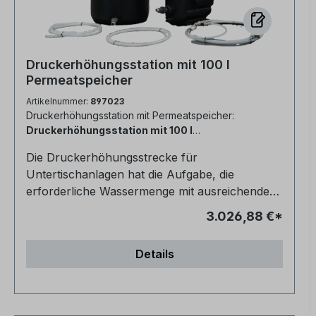
Druckerhöhungsstation mit 100 l
Permeatspeicher
Artikelnummer:
897023
Druckerhöhungsstation mit Permeatspeicher:
Druckerhöhungsstation mit 100 l
Permeatspeicher
Die Druckerhöhungsstrecke für
Untertischanlagen hat die Aufgabe, die
erforderliche Wassermenge mit ausreichendem
Druck für die angeschlossenen Verbraucher
3.026,88 €*
bereitzustellen. Zu diesen Verbrauchern
gehören unter anderem
Details
Containerwaschanlagen, Reinigungs- und
Desinfektionsgeräte sowie Sterilisatoren. Durch
die Druckerhöhung wird sichergestellt, dass
diese Geräte konstant mit dem benötigten