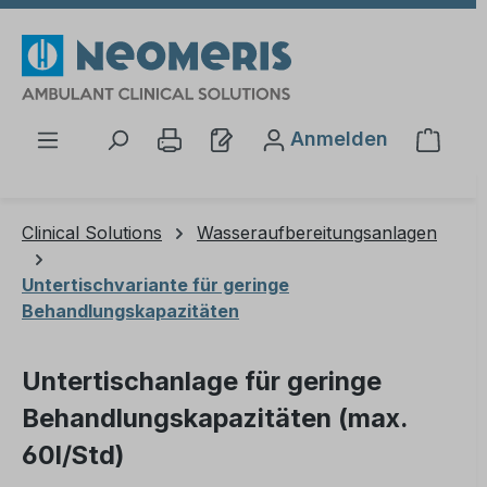
Zum Hauptinhalt springen
Anmelden
Waren
Clinical Solutions
Wasseraufbereitungsanlagen
Untertischvariante für geringe
Behandlungskapazitäten
Untertischanlage für geringe
Behandlungskapazitäten (max.
60l/Std)