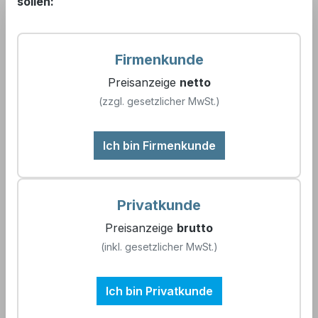
sollen:
Firmenkunde
NeoPureMini Mehrstufiges-Diluat-
Untertisch-System anschlussfertig auf
Preisanzeige
netto
Rahmengestell montiert
Artikelnummer:
900601
(zzgl. gesetzlicher MwSt.)
Ich bin Firmenkunde
Untertischanlagen – Kompakte Lösungen für
reine Wasserqualität Untertischanlagen sind
platzsparende und effiziente Systeme zur
Privatkunde
Wasseraufbereitung, die diskret unter
11.438,04 €*
Arbeitsflächen installiert werden. Besonders in
Preisanzeige
brutto
sensiblen Bereichen wie der Medizintechnik, im
(inkl. gesetzlicher MwSt.)
Details
Möbelbau für Labore oder Zahnarztpraxen
sowie in der MedTec-Industrie sind sie
Ich bin Privatkunde
unverzichtbar. Sie liefern zuverlässig
aufbereitetes Wasser -VE-Wasser – direkt dort,