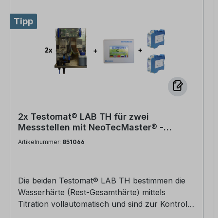
Tipp
2x Testomat® LAB TH für zwei
Messstellen mit NeoTecMaster® -
Mehrwertpaket
Artikelnummer:
851066
Die beiden Testomat® LAB TH bestimmen die
Wasserhärte (Rest-Gesamthärte) mittels
Titration vollautomatisch und sind zur Kontrolle
der Wasserqualität von Wasseraufbereitungs-,