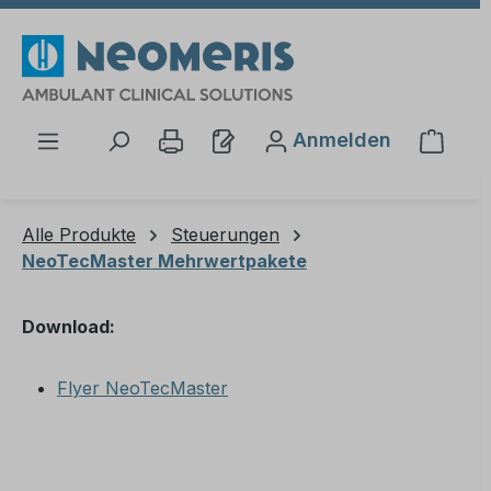
Zum Hauptinhalt springen
Anmelden
Waren
Alle Produkte
Steuerungen
NeoTecMaster Mehrwertpakete
Download:
Flyer NeoTecMaster