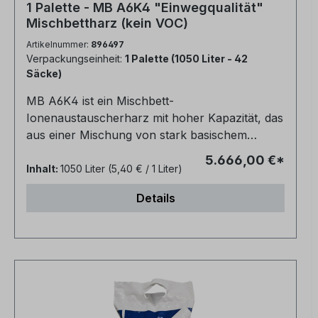
1 Palette - MB A6K4 "Einwegqualität"
Mischbettharz (kein VOC)
Artikelnummer:
896497
Verpackungseinheit:
1 Palette (1050 Liter - 42
Säcke)
MB A6K4 ist ein Mischbett-
Ionenaustauscherharz mit hoher Kapazität, das
aus einer Mischung von stark basischem
Anionenharz und eines stark sauren
5.666,00 €*
Kationenharzes zur direkten Wasserreinigung
Inhalt:
1050 Liter
(5,40 € / 1 Liter)
besteht.Die Leitfähigkeit liegt bei etwa 0,06
Details
µm/cm.Geeignet für die Verwendung in nicht-
regenerierbaren Kartuschen, zur Deionisierung
mit hoher Effizienz bei der Entfernung von
Kieselsäure und für Anwendungen zur
Herstellung von Reinstwasser.Abgepackt in 25
Liter SäckePolymermatrix: mit DVB vernetztes
GelpolystyrolIonische Form, wie geliefert: H+ /