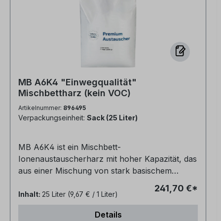
MB A6K4 "Einwegqualität"
Mischbettharz (kein VOC)
Artikelnummer:
896495
Verpackungseinheit:
Sack (25 Liter)
MB A6K4 ist ein Mischbett-
Ionenaustauscherharz mit hoher Kapazität, das
aus einer Mischung von stark basischem
Anionenharz und eines stark sauren
241,70 €*
Kationenharzes zur direkten Wasserreinigung
Inhalt:
25 Liter
(9,67 € / 1 Liter)
besteht.Die Leitfähigkeit liegt bei etwa 0,06
Details
µm/cm.Geeignet für die Verwendung in nicht-