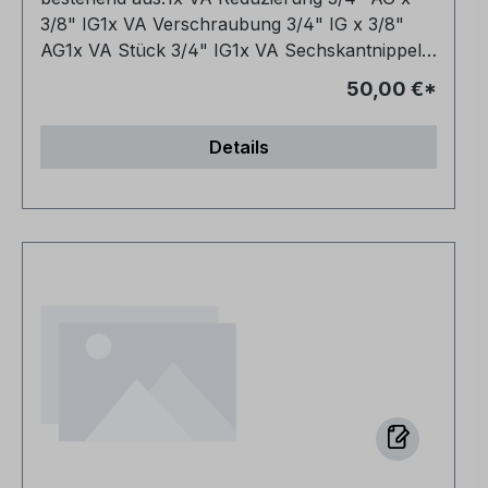
Schlauch langlebig und robust? Ja, er besteht
3/8" IG1x VA Verschraubung 3/4" IG x 3/8"
aus hochwertigen Materialien und ist für den
AG1x VA Stück 3/4" IG1x VA Sechskantnippel
Alltag ausgelegt. Dank seiner robusten
flachdichtend 3/4" AG
Bauweise und hochwertigen Materialien
50,00 €*
gewährleistet er eine zuverlässige und
langlebige Verbindung, selbst unter hohem
Details
Druck.