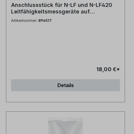
Anschlussstück für N-LF und N-LF420
Leitfähigkeitsmessgeräte auf
Mischbettpatronen PVC-Kopf mit
Artikelnummer:
896517
Bohrung
18,00 €*
Details