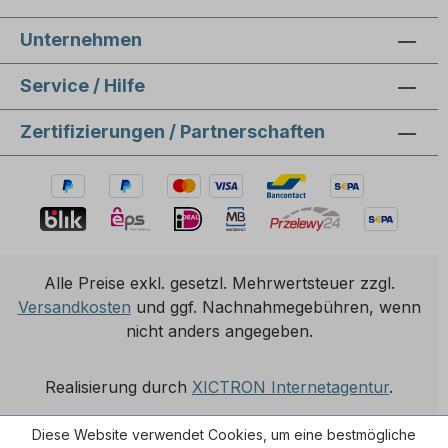
gelagert werden? Trocken und gut
Unternehmen
verschlossen. Welche Normen erfüllt das
Produkt? Es entspricht mehreren EN-Normen
Service / Hilfe
für Wasseraufbereitung und Chlorerzeugung.
Welche Zertifizierungen liegen vor? ISO 9001,
Zertifizierungen / Partnerschaften
ISO 14001 und IFS für geprüfte Qualität und
Sicherheit. Für welche Anwendungen ist dieses
Salz geeignet? Für Enthärtungsanlagen sowie
technische Systeme zur Wasseraufbereitung.
Was unterscheidet diese Variante von größeren
Gebinden? Sie ist als handlichere Einheit für
flexibleren Einsatz konzipiert.
Alle Preise exkl. gesetzl. Mehrwertsteuer zzgl.
Versandkosten
und ggf. Nachnahmegebühren, wenn
nicht anders angegeben.
Realisierung durch
XICTRON Internetagentur
.
Diese Website verwendet Cookies, um eine bestmögliche