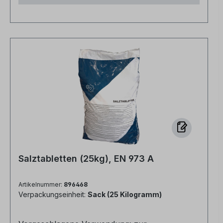
verschlossen lagern Zertifizierungen: ISO 9001,
ISO 14001 und IFS Norm: Das Produkt
entspricht folgenden Normen... EN 973:2009 -
Produkte zur Aufbereitung von Wasser für den
menschlichen Gebrauch - Natriumchlorid zum
Regenerieren von Ionentauschern -Typ A EN
16401:2013 -Produkte zur Aufbereitung von
Schwimm- und Badebeckenwasser -
Natriumchlorid für den Einsatz in Anlagen zur
elektrochemischen Erzeugung von Chlor - Typ
A EN 14805:2022 -Produkte zur Aufbereitung
von Wasser für den menschlichen Gebrauch -
Natriumchlorid zur elektrochemischen
Salztabletten (25kg), EN 973 A
Erzeugung von Chlor vor Ort mittels
membranloser Verfahren - Typ 1 EN
Artikelnummer:
896468
16370:2022 - Produkte zur Aufbereitung von
Verpackungseinheit:
Sack (25 Kilogramm)
Wasser für den menschlichen Gebrauch -
Natriumchlorid zur elektrochemischen