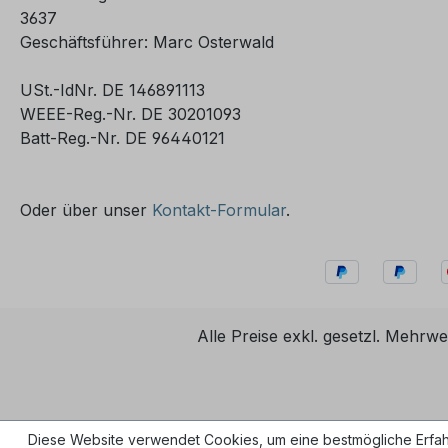
Ihre nac
3637
indem sie
Geschäftsführer: Marc Osterwald
organisc
entfernt.
USt.-IdNr. DE 146891113
es in dre
WEEE-Reg.-Nr. DE 30201093
Ausführungen. Ba
Batt-Reg.-Nr. DE 96440121
Standard
Variante 882027 Advanced-
Variante 
Oder über unser
Kontakt-Formular
.
aus eine
arbeiten
(Rückspül
programm
nachgesc
Alle Preise exkl. gesetzl. Mehrwe
sowie Dr
Zulauf zu
Druckerh
Leitungs
vorzuseh
Diese Website verwendet Cookies, um eine bestmögliche Erfah