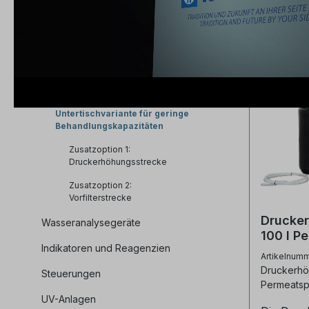
Alle Produkte
Wasseraufbereitungsanlagen
Modulare Schrankanlage für
große Behandlungskapazitäten
Untertischvariante für geringe
Behandlungskapazitäten
Zusatzoption 1:
Druckerhöhungsstrecke
Zusatzoption 2:
Vorfilterstrecke
Drucker
Wasseranalysegeräte
100 l P
Indikatoren und Reagenzien
Artikelnum
Druckerhöh
Steuerungen
Permeatsp
UV-Anlagen
Druckerhö