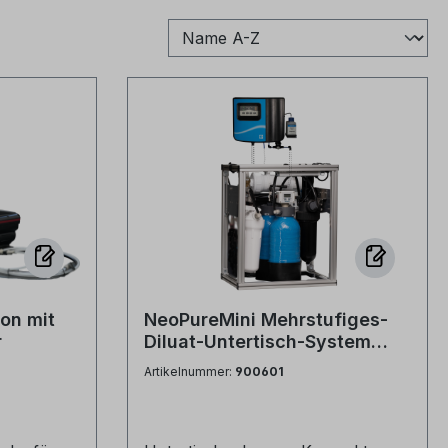
on mit
NeoPureMini Mehrstufiges-
r
Diluat-Untertisch-System
anschlussfertig auf
Artikelnummer:
900601
Rahmengestell montiert
t 60 l