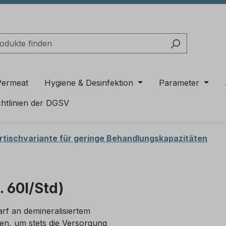
Permeat
Hygiene & Desinfektion
Parameter
chtlinien der DGSV
rtischvariante für geringe Behandlungskapazitäten
 60l/Std)
arf an demineralisiertem
en, um stets die Versorgung