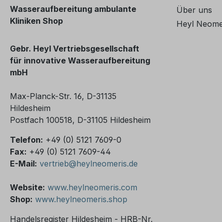
Wasseraufbereitung ambulante
Sterilfil
Über uns
Schmutzp
Kliniken Shop
VE-Wasse
Verunrei
Heyl Neome
integrier
Wasser. 
gewährlei
Rückspül
Gebr. Heyl Vertriebsgesellschaft
unterhalb
der Filte
für innovative Wasseraufbereitung
Füllstand
werden, 
mbH
Wasserpr
Lebensda
und wird
Leistungs
Max-Planck-Str. 16, D-31135
eingestel
werden. A
Hildesheim
beendet.
Aktivkohl
Postfach 100518, D-31105 Hildesheim
sind auf 
Entfernu
Telefon:
+49 (0) 5121 7609-0
Verunrei
Fax:
+49 (0) 5121 7609-44
unangene
E-Mail:
vertrieb@heylneomeris.de
in Trink
Hierdurc
Website:
www.heylneomeris.com
zusätzlic
Shop:
www.heylneomeris.shop
höhere Quali
Vorfilter
Handelsregister Hildesheim - HRB-Nr.