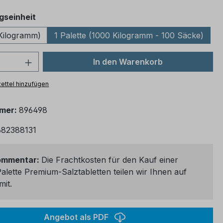
auswählen
gseinheit
Kilogramm)
1 Palette (1000 Kilogramm - 100 Säcke)
 Anzahl: Gib den gewünschten Wert ein
In den Warenkorb
ettel hinzufügen
mmer:
896498
82388131
ommentar:
Die Frachtkosten für den Kauf einer
alette Premium-Salztabletten teilen wir Ihnen auf
mit.
Angebot als PDF