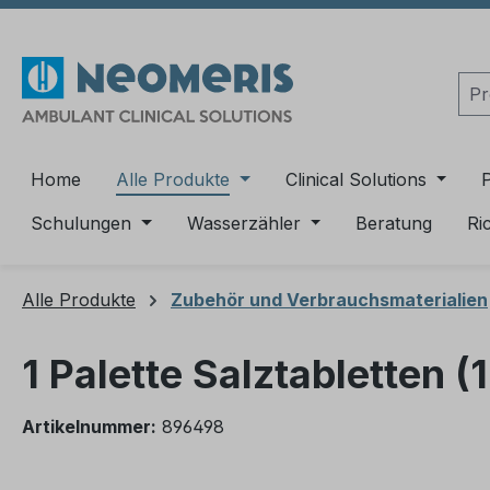
m Hauptinhalt springen
Zur Suche springen
Zur Hauptnavigation springen
Home
Alle Produkte
Clinical Solutions
Schulungen
Wasserzähler
Beratung
Ri
Alle Produkte
Zubehör und Verbrauchsmaterialien
1 Palette Salztabletten 
Artikelnummer:
896498