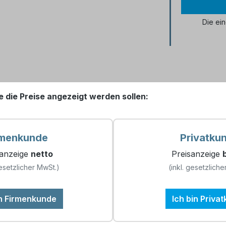
Die ei
e die Preise angezeigt werden sollen:
e Salztabletten (100x 10kg), EN 
rmenkunde
Privatku
asserenthärtungsanlagen
Einzelabnahme: 1x 10kg
sanzeige
netto
Preisanzeige
Palettenabnahme: 100x 
esetzlicher MwSt.)
(inkl. gesetzliche
Häufige Frag
in Firmenkunde
Ich bin Priva
gern