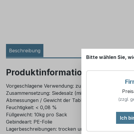
Beschreibung
Bitte wählen Sie, wi
Produktinformationen "1 Palett
Fi
Vorgeschlagene Verwendung: zur Regenerierung von W
Prei
Zusammensetzung: Siedesalz (min. 99,9% NaCl)
(zzgl. g
Abmessungen / Gewicht der Tablette:
ø
25mm / 14g
Feuchtigkeit: < 0,08 %
Füllgewicht: 10kg pro Sack
Ich b
Gebindeart: PE-Folie
Lagerbeschreibungen: trocken und gut verschlossen la