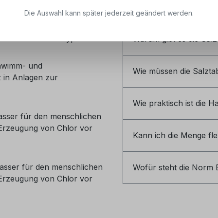
Für welche Aufgabe we
Die Auswahl kann später jederzeit geändert werden.
er für den menschlichen
Ionentauschern -Typ A
Warum gibt es die Salz
chwimm- und
Wie müssen die Salzta
 in Anlagen zur
Wie praktisch ist die 
asser für den menschlichen
 Erzeugung von Chlor vor
Kann ich die Menge fle
asser für den menschlichen
Wofür steht die Norm 
 Erzeugung von Chlor vor