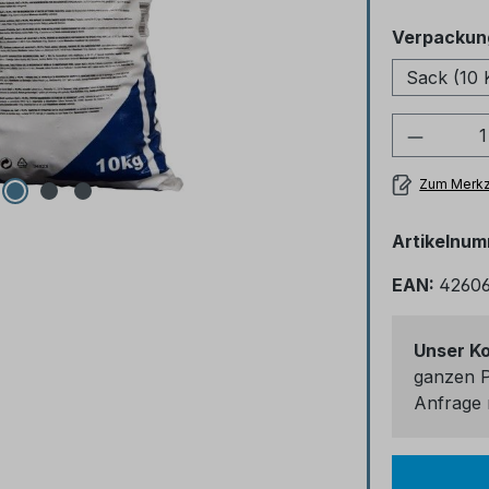
Verpackun
Sack (10 
Produkt
Zum Merkz
Artikelnu
EAN:
42606
Unser K
ganzen P
Anfrage 