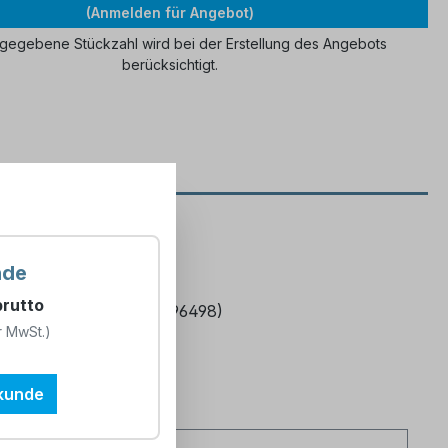
(Anmelden für Angebot)
ngegebene Stückzahl wird bei der Erstellung des Angebots
berücksichtigt.
973 A"
nde
 Sack (Art.-Nr. 896467)
brutto
10kg Säcke (Art.-Nr. 896498)
r MwSt.)
en
tkunde