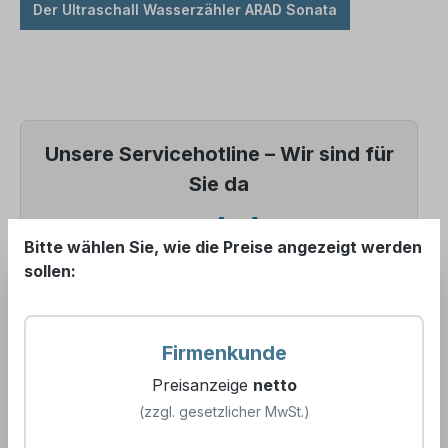
Der Ultraschall Wasserzähler ARAD Sonata
Unsere Servicehotline – Wir sind für
Sie da
📞 +49 (0) 5121
Bitte wählen Sie, wie die Preise angezeigt werden
sollen:
7609 99
Firmenkunde
Preisanzeige
netto
(zzgl. gesetzlicher MwSt.)
Produkte filtern