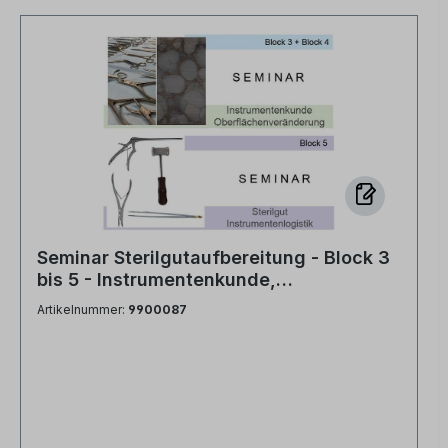
Seminar Sterilgutaufbereitung - Block 3
bis 5 - Instrumentenkunde,
Oberflächenveränderungen und
Artikelnummer:
9900087
Sterilgut-Instrumentenlogistik