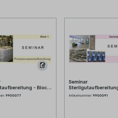
r
Seminar
utaufbereitung - Block
Sterilgutaufbereitun
1 bis Block 5
mer:
9900077
Artikelnummer:
9900091
wasseraufbereitung