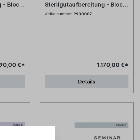
g - Block
Sterilgutaufbereitung - Block
de
3 bis 5 - Instrumentenkunde,
Artikelnummer:
9900087
Oberflächenveränderungen
und Sterilgut-
Instrumentenlogistik
90,00 €*
1.170,00 €*
Details