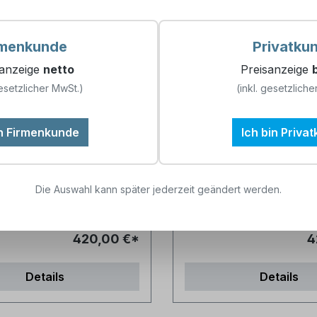
rmenkunde
Privatku
sanzeige
netto
Preisanzeige
r
Seminar
esetzlicher MwSt.)
(inkl. gesetzliche
utaufbereitung - Block
Sterilgutaufbereitun
5 - Sterilgut-
mer:
9900085
Artikelnummer:
9900089
in Firmenkunde
Ich bin Priva
ächenveränderungen
Instrumentenlogistik
Die Auswahl kann später jederzeit geändert werden.
420,00 €*
4
Details
Details