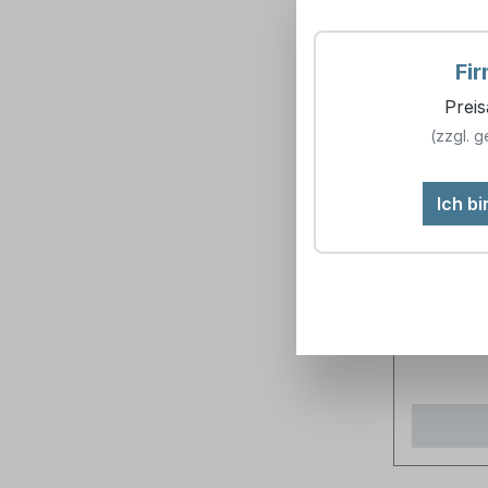
Fi
Prei
Semina
(zzgl. g
Sterilg
4 -
Artikelnum
Ich b
Oberfl