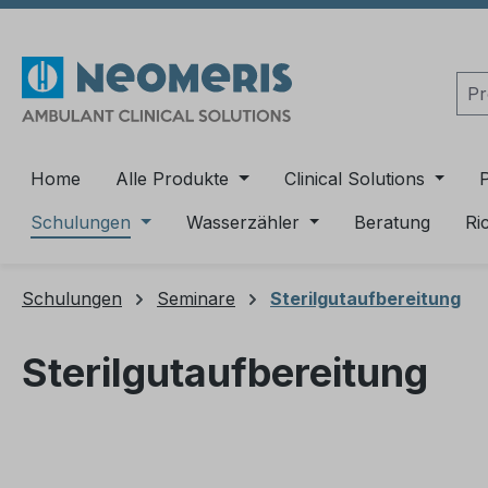
m Hauptinhalt springen
Zur Suche springen
Zur Hauptnavigation springen
Home
Alle Produkte
Clinical Solutions
Schulungen
Wasserzähler
Beratung
Ri
Schulungen
Seminare
Sterilgutaufbereitung
Sterilgutaufbereitung