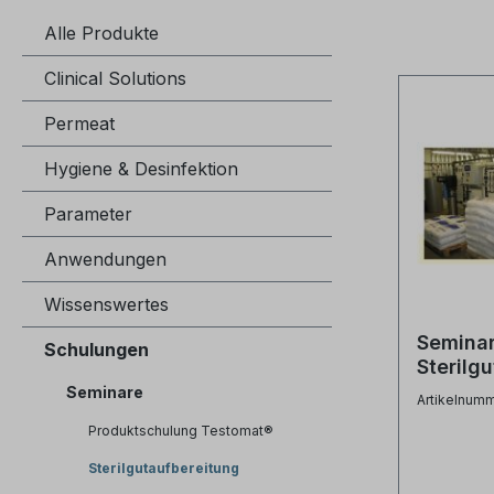
Alle Produkte
Clinical Solutions
Permeat
Hygiene & Desinfektion
Parameter
Anwendungen
Wissenswertes
Semina
Schulungen
Sterilg
1 -
Seminare
Artikelnum
Prozess
Produktschulung Testomat®
Sterilgutaufbereitung