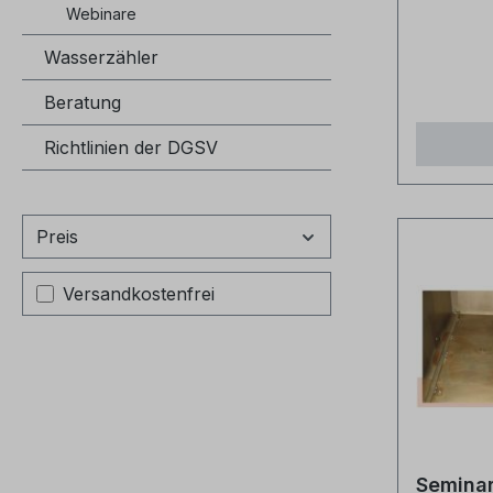
Webinare
Wasserzähler
Beratung
Richtlinien der DGSV
Preis
Filter hinzufügen: Versandkostenfrei
Versandkostenfrei
Semina