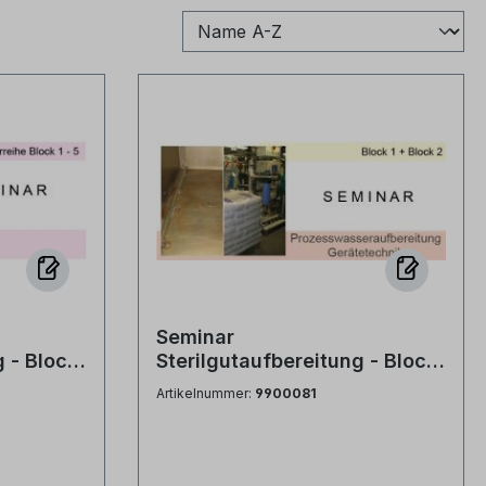
Seminar
g - Block
Sterilgutaufbereitung - Block
1 und Block 2 -
Artikelnummer:
9900081
Prozesswasseraufbereitung
und Gerätetechnik