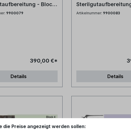
utaufbereitung - Block
Sterilgutaufbereitun
ätetechnik
3 - Instrumentenkun
mer:
9900079
Artikelnummer:
9900083
390,00 €*
3
Details
Details
e die Preise angezeigt werden sollen: