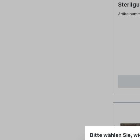
Sterilg
2 - Ger
Artikelnum
Bitte wählen Sie, wi