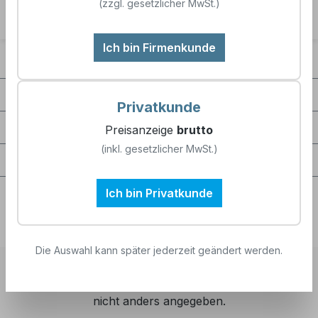
(zzgl. gesetzlicher MwSt.)
ISO 9001 certificate valid until 2028.pdf
Ich bin Firmenkunde
Kontakt
Unternehmen
Privatkunde
Service / Hilfe
Preisanzeige
brutto
(inkl. gesetzlicher MwSt.)
Zertifizierungen / Partnerschaften
Ich bin Privatkunde
Die Auswahl kann später jederzeit geändert werden.
Alle Preise exkl. gesetzl. Mehrwertsteuer zzgl.
Versandkosten
und ggf. Nachnahmegebühren, wenn
nicht anders angegeben.