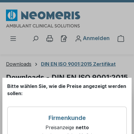
Zum Hauptinhalt springen
Anmelden
Ware
Downloads
DIN EN ISO 9001:2015 Zertifikat
Downloads - DIN EN ISO 9001:2015
Zertifikat
Bitte wählen Sie, wie die Preise angezeigt werden
sollen:
Dateiname
Firmenkunde
< Zurück
Preisanzeige
netto
ISO 9001 Zertifikat gültig bis 2028.pdf