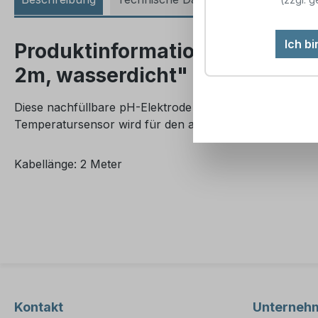
Ich b
Produktinformationen "Horiba 
2m, wasserdicht"
Diese nachfüllbare pH-Elektrode mit Kunststoffgehäuse 
Temperatursensor wird für den allgemeinen Gebrauch 
Kabellänge: 2 Meter
Kontakt
Unterneh