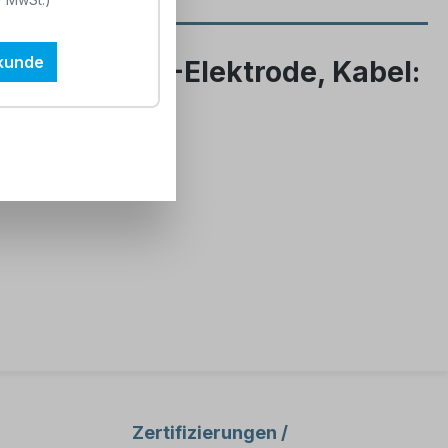
tkunde
füllbare pH-Elektrode, Kabel:
3200393025 (9625-20D)
Zertifizierungen /