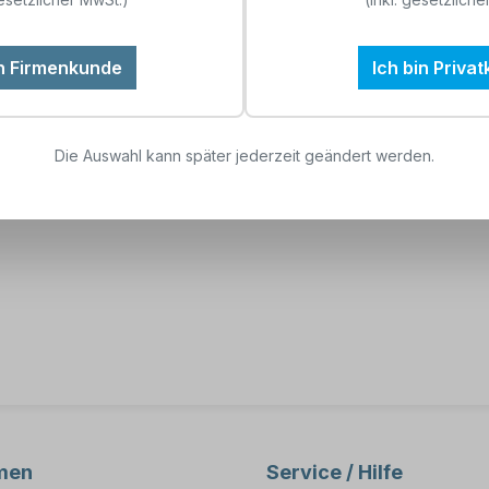
in Firmenkunde
Ich bin Priva
9625-20D Kunststoffkörper, nach
Die Auswahl kann später jederzeit geändert werden.
und integriertem
Hersteller Artikelnummer: 
empfohlen.
men
Service / Hilfe