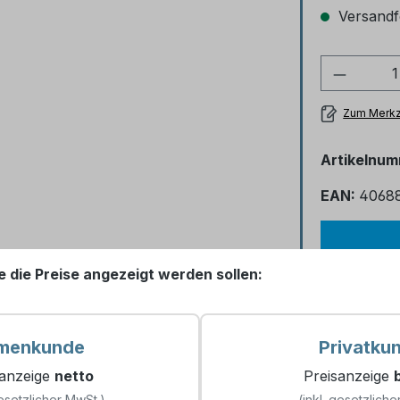
Versandfe
Produkt
Zum Merkz
Artikelnu
EAN:
4068
e die Preise angezeigt werden sollen:
Die ei
rmenkunde
Privatku
sanzeige
netto
Preisanzeige
esetzlicher MwSt.)
(inkl. gesetzliche