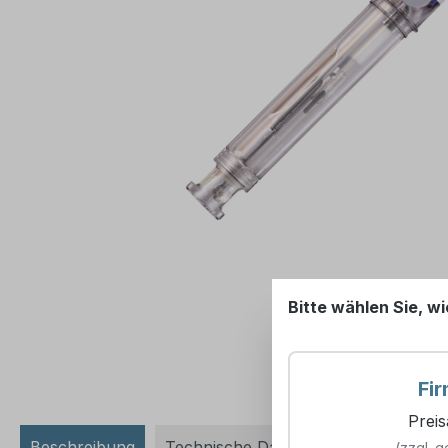
Bitte wählen Sie, wi
Fi
Prei
Beschreibung
Technische Daten
(zzgl. g