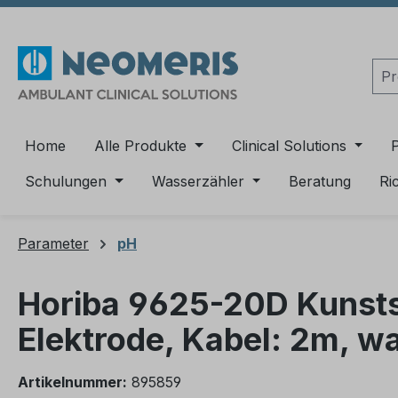
m Hauptinhalt springen
Zur Suche springen
Zur Hauptnavigation springen
Home
Alle Produkte
Clinical Solutions
Schulungen
Wasserzähler
Beratung
Ri
Parameter
pH
Horiba 9625-20D Kunstst
Elektrode, Kabel: 2m, w
Artikelnummer:
895859