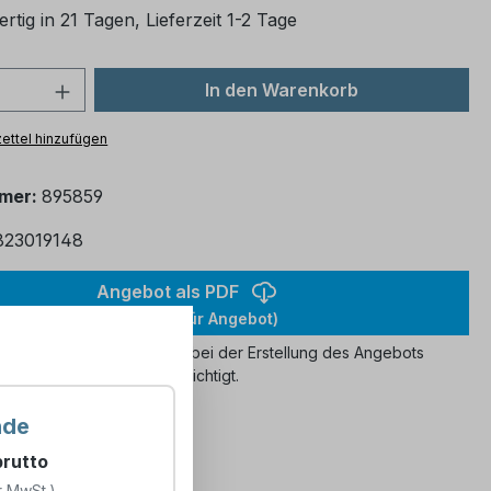
rtig in 21 Tagen, Lieferzeit 1-2 Tage
 Anzahl: Gib den gewünschten Wert ein
In den Warenkorb
ettel hinzufügen
mmer:
895859
823019148
Angebot als PDF
(Anmelden für Angebot)
ngegebene Stückzahl wird bei der Erstellung des Angebots
berücksichtigt.
nde
brutto
r MwSt.)