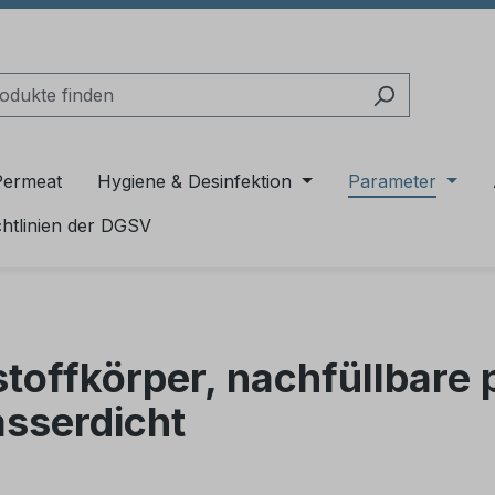
Permeat
Hygiene & Desinfektion
Parameter
chtlinien der DGSV
offkörper, nachfüllbare 
asserdicht