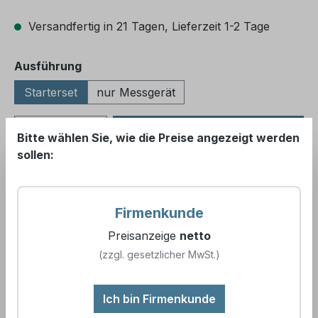
Versandfertig in 21 Tagen, Lieferzeit 1-2 Tage
auswählen
Ausführung
Starterset
nur Messgerät
Produkt Anzahl: Gib den gewünschten We
In den Warenkorb
Bitte wählen Sie, wie die Preise angezeigt werden
sollen:
Zum Merkzettel hinzufügen
Artikelnummer:
895828
Firmenkunde
EAN:
4260682383174
Preisanzeige
netto
(zzgl. gesetzlicher MwSt.)
Messparameter:
Leitfähigkeit | TDS|
Widerstandsfähigkeit | Salzgehalt | Temperatur
Ich bin Firmenkunde
Angebot als PDF